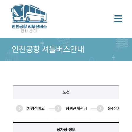
인천공항 셔틀버스안내
노선
차량정비고
항행관제센터
G4삼거리
정차장 정보