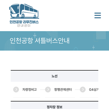
인천공항 셔틀버스안내
노선
차량정비고
항행관제센터
G4삼거리
정차장 정보