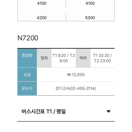
4100
4100
4200
5300
5400(단국대죽전)
5400(오리역)
N7200
5600
6770
종점행
T1 8:20 / T2
T1 23:20 /
첫차
막차
8:00
T2 23:00
7000
7001
요금
₩ 12,600
7200
7400
운수사
경기고속(02-455-2114)
7400
8829
8829
8834
버스시간표 T1 / 평일
8834
8837